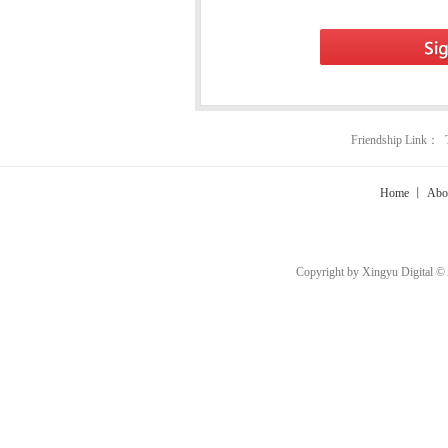
Friendship Link：
Home
丨
Abo
Copyright by Xingyu Digital ©