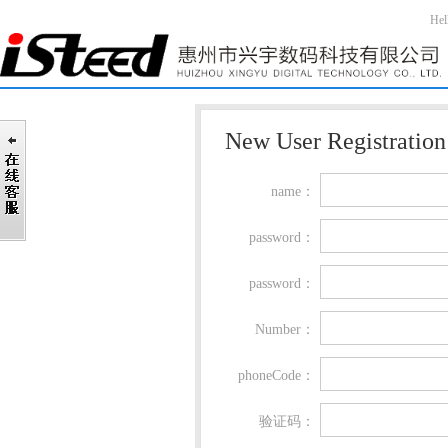
Hel
New User Registration
name：
password：
password：
Number：
phoneCode：
验证码：