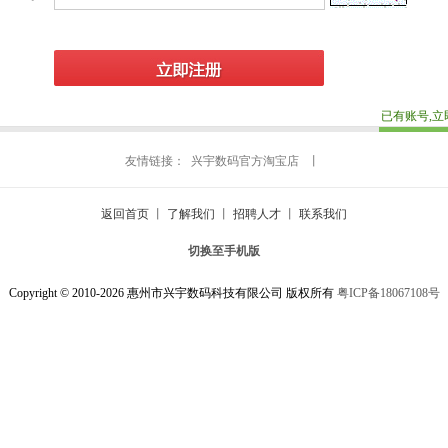
已有账号,立
友情链接：
兴宇数码官方淘宝店
丨
返回首页
丨
了解我们
丨
招聘人才
丨
联系我们
切换至手机版
Copyright © 2010-2026
惠州市兴宇数码科技有限公司 版权所有
粤ICP备18067108号