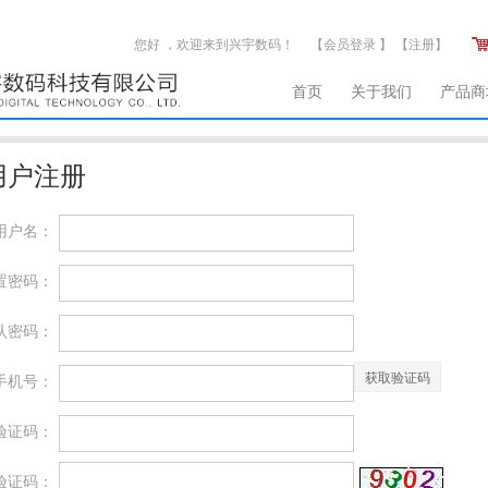
您好 ，欢迎来到兴宇数码！
【
会员登录
】 【
注册
】
首页
关于我们
产品商
用户注册
用户名：
置密码：
认密码：
手机号：
验证码：
验证码：