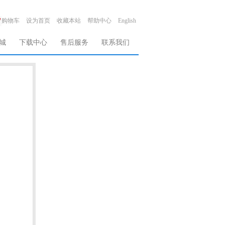
购物车
设为首页
收藏本站
帮助中心
English
城
下载中心
售后服务
联系我们