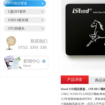
SSD固态硬盘
U盘DIY套件
USB3.0延长线
OTG转接头
产品详情
商品
iSteed SSD固态硬盘，1TB ML
☉MLC NAND FLASH芯片颗粒寿
☉2年有限保修或600TBW，两条
☉假如购买超过2年（总写入字节仅有